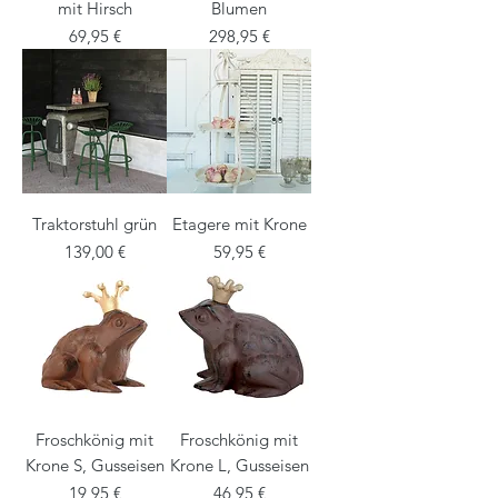
mit Hirsch
Blumen
Preis
Preis
69,95 €
298,95 €
Traktorstuhl grün
Etagere mit Krone
Preis
Preis
139,00 €
59,95 €
Froschkönig mit
Froschkönig mit
Krone S, Gusseisen
Krone L, Gusseisen
Preis
Preis
19,95 €
46,95 €