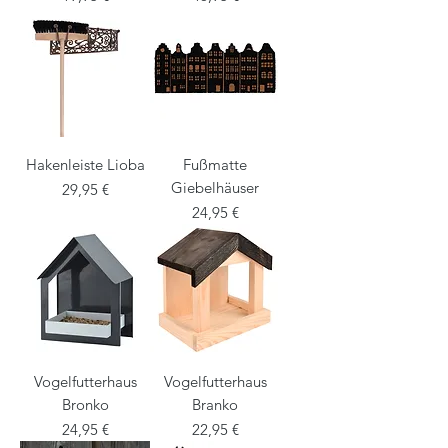
Hakenleiste Lioba
Fußmatte
Giebelhäuser
Preis
29,95 €
Preis
24,95 €
Vogelfutterhaus
Vogelfutterhaus
Bronko
Branko
Preis
Preis
24,95 €
22,95 €