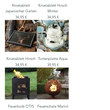
Knietablett
Knietablett Hirsch
Japanischer Garten
Winter
Preis
Preis
34,95 €
34,95 €
Knietablett Hirsch
Tortenplatte Aqua
Preis
Preis
34,95 €
39,95 €
Feuerkorb OTIS
Feuerschale Marlot