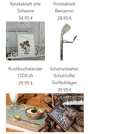
Knietablett alte
Holztablett
Scheune
Benjamin
Preis
Preis
34,95 €
28,95 €
Kochbuchständer
Schuhanzieher,
ODILIA
Schuhlöffel
Golfschläger
Preis
29,95 €
Preis
39,95 €