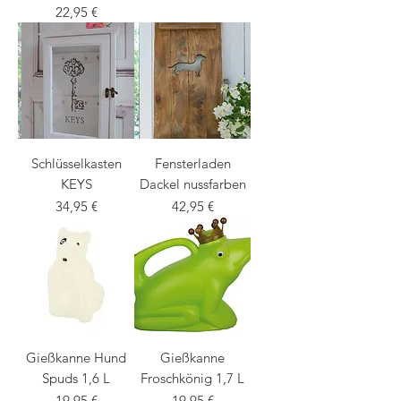
Preis
22,95 €
Schlüsselkasten
Fensterladen
KEYS
Dackel nussfarben
Preis
Preis
34,95 €
42,95 €
Gießkanne Hund
Gießkanne
Spuds 1,6 L
Froschkönig 1,7 L
Preis
Preis
19,95 €
19,95 €