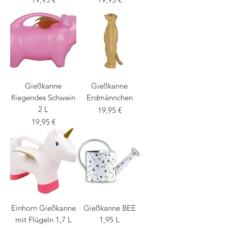
Gießkanne
Gießkanne
fliegendes Schwein
Erdmännchen
2 L
Preis
19,95 €
Preis
19,95 €
Einhorn Gießkanne
Gießkanne BEE
mit Flügeln 1,7 L
1,95 L