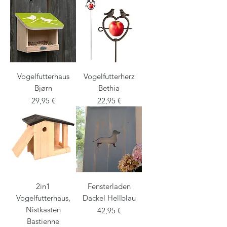
Vogelfutterhaus
Vogelfutterherz
Bjørn
Bethia
Preis
Preis
29,95 €
22,95 €
2in1
Fensterladen
Vogelfutterhaus,
Dackel Hellblau
Nistkasten
Preis
42,95 €
Bastienne