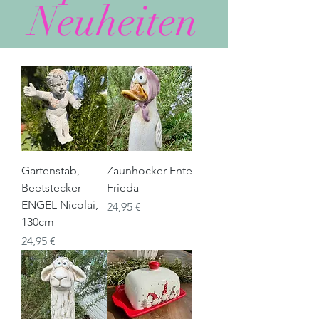
Neuheiten
Gartenstab,
Zaunhocker Ente
Beetstecker
Frieda
ENGEL Nicolai,
Preis
24,95 €
130cm
Preis
24,95 €