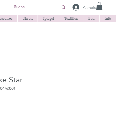
Anmelden
essoires
Uhren
Spiegel
Textilien
Bad
Info
ke Star
354763501